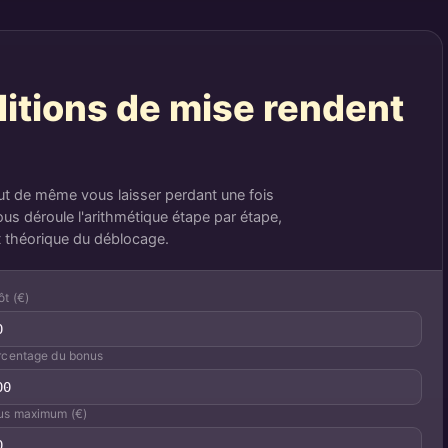
itions de mise rendent
t de même vous laisser perdant une fois
ous déroule l'arithmétique étape par étape,
t théorique du déblocage.
t (€)
rcentage du bonus
us maximum (€)