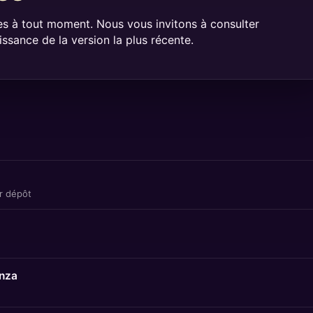
es à tout moment. Nous vous invitons à consulter
sance de la version la plus récente.
r dépôt
nza