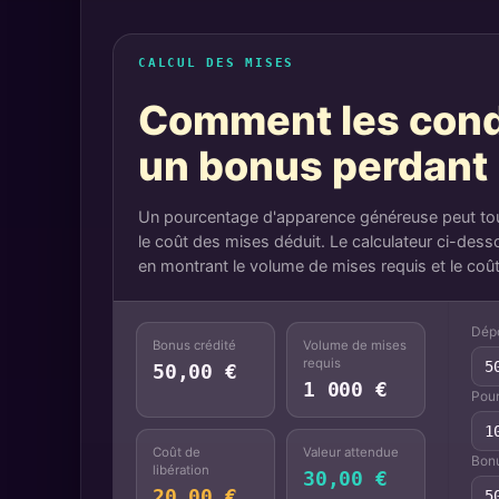
CALCUL DES MISES
Comment les cond
un bonus perdant
Un pourcentage d'apparence généreuse peut tou
le coût des mises déduit. Le calculateur ci-dess
en montrant le volume de mises requis et le coû
Dépô
Bonus crédité
Volume de mises
requis
50,00 €
1 000 €
Pou
Coût de
Valeur attendue
Bon
libération
30,00 €
20,00 €