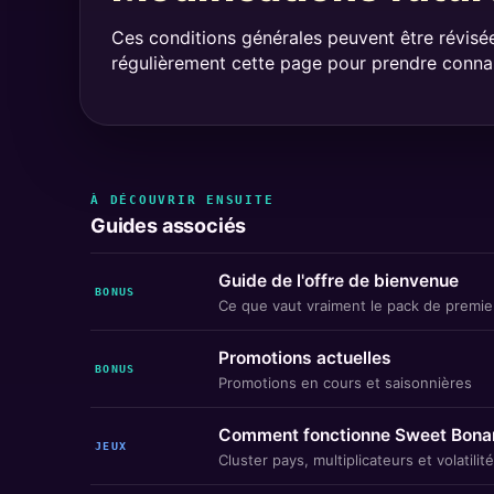
Ces conditions générales peuvent être révisé
régulièrement cette page pour prendre connais
À DÉCOUVRIR ENSUITE
Guides associés
Guide de l'offre de bienvenue
BONUS
Ce que vaut vraiment le pack de premie
Promotions actuelles
BONUS
Promotions en cours et saisonnières
Comment fonctionne Sweet Bona
JEUX
Cluster pays, multiplicateurs et volatilité