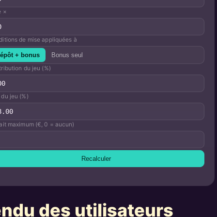
e ×
itions de mise appliquées à
épôt + bonus
Bonus seul
ribution du jeu (%)
du jeu (%)
ait maximum (€, 0 = aucun)
Recalculer
du des utilisateurs