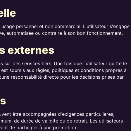
elle
 usage personnel et non commercial. L'utilisateur s'engage
ive, automatisée ou contraire à son bon fonctionnement.
es externes
ur des services tiers. Une fois que l'utilisateur quitte le
 est soumis aux règles, politiques et conditions propres à
ne responsabilité directe pour les décisions prises par
us
uvent être accompagnées d'exigences particulières,
m, de durée de validité ou de retrait. Les utilisateurs
vant de participer à une promotion.