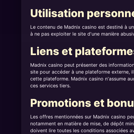
Utilisation personn
Le contenu de Madnix casino est destiné à un
à ne pas exploiter le site d'une manière abus
Liens et plateform
Madnix casino peut présenter des informations s
site pour accéder à une plateforme externe, il
cette plateforme. Madnix casino n'assume aucu
ces services tiers.
Promotions et bon
Les offres mentionnées sur Madnix casino pe
notamment en matière de mise, de dépôt minimu
doivent lire toutes les conditions associées a