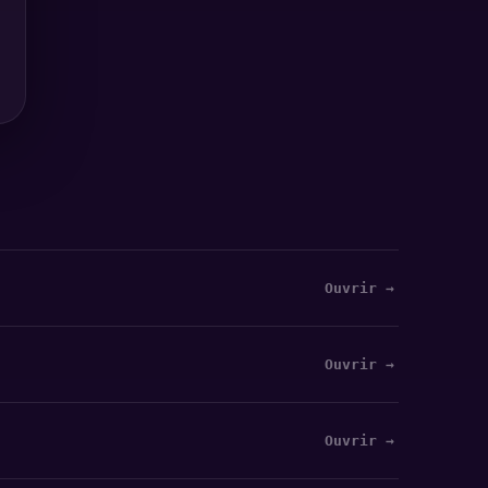
Ouvrir →
Ouvrir →
Ouvrir →