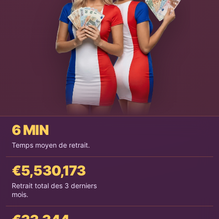
6 MIN
Temps moyen de retrait.
€5,530,173
Retrait total des 3 derniers
mois.