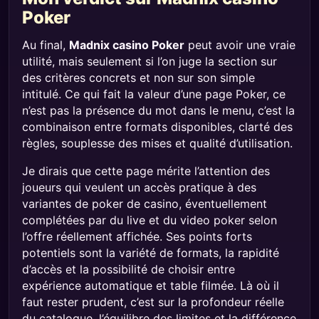
Poker
Au final,
Madnix casino Poker
peut avoir une vraie
utilité, mais seulement si l’on juge la section sur
des critères concrets et non sur son simple
intitulé. Ce qui fait la valeur d’une page Poker, ce
n’est pas la présence du mot dans le menu, c’est la
combinaison entre formats disponibles, clarté des
règles, souplesse des mises et qualité d’utilisation.
Je dirais que cette page mérite l’attention des
joueurs qui veulent un accès pratique à des
variantes de poker de casino, éventuellement
complétées par du live et du video poker selon
l’offre réellement affichée. Ses points forts
potentiels sont la variété de formats, la rapidité
d’accès et la possibilité de choisir entre
expérience automatique et table filmée. Là où il
faut rester prudent, c’est sur la profondeur réelle
du catalogue, l’équilibre des limites et la différence