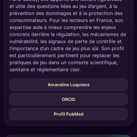
et utile des questions liées au jeu d’argent, à la
prévention des dommages et à la protection des
consommateurs. Pour les lecteurs en France, son
expertise aide à mieux comprendre les enjeux
concrets derrière la régulation, les mécanismes de
vulnérabilité, les signaux de perte de contrôle et
l’importance d’un cadre de jeu plus sûr. Son profil
est particulièrement pertinent pour replacer les
pratiques de jeu dans un contexte scientifique,
sanitaire et réglementaire clair.
Amandine Luquiens
ORCID
Profil PubMed