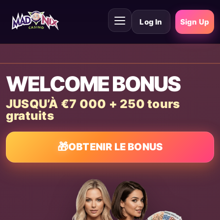
Log In
Sign Up
WELCOME BONUS
JUSQU’À €7 000 + 250 tours
gratuits
🎁
OBTENIR LE BONUS