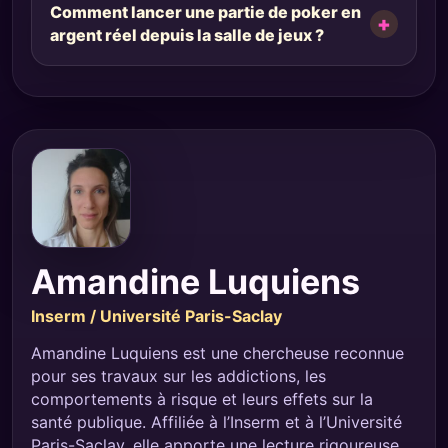
Comment lancer une partie de poker en
argent réel depuis la salle de jeux ?
Amandine Luquiens
Inserm / Université Paris-Saclay
Amandine Luquiens est une chercheuse reconnue
pour ses travaux sur les addictions, les
comportements à risque et leurs effets sur la
santé publique. Affiliée à l’Inserm et à l’Université
Paris-Saclay, elle apporte une lecture rigoureuse