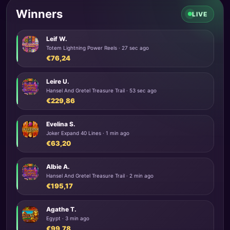
Winners
LIVE
Leif W.
Totem Lightning Power Reels · 28 sec ago
€76,24
Leire U.
Hansel And Gretel Treasure Trail · 54 sec ago
€229,86
Evelina S.
Joker Expand 40 Lines · 1 min ago
€63,20
Albie A.
Hansel And Gretel Treasure Trail · 2 min ago
€195,17
Agathe T.
Egypt · 3 min ago
€99,78