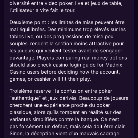
diversité entre video poker, live et jeux de table,
l’utilisateur a vite fait le tour.
Deuxième point : les limites de mise peuvent être
mal équilibrées. Des minimums trop élevés sur les
tables live, ou des progressions de mise peu
souples, rendent la section moins attractive pour
les joueurs qui veulent tester avant de s’engager
davantage. Players comparing real money options
should also check
casino login guide for Madnix
Casino users
before deciding how the account,
games, or cashier will fit their play.
Troisième réserve : la confusion entre poker
“authentique” et jeux dérivés. Beaucoup de joueurs
cherchent une expérience proche du poker
classique, alors qu’ils tombent en réalité sur des
variantes simplifiées contre la banque. Ce n’est
pas forcément un défaut, mais cela doit être clair.
Sinon, la déception vient d’un mauvais cadrage