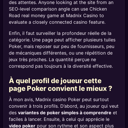
des attentes. Anyone looking at the site from an
SEO-level comparison angle can use
Chicken
Road real money game at Madnix Casino
to
evaluate a closely connected casino feature.
Enfin, il faut surveiller la profondeur réelle de la
catégorie. Une page peut afficher plusieurs tuiles
Poker, mais reposer sur peu de fournisseurs, peu
de mécaniques différentes, ou une répétition de
jeux très proches. La quantité perçue ne
correspond pas toujours à la diversité effective.
À quel profil de joueur cette
page Poker convient le mieux ?
À mon avis, Madnix casino Poker peut surtout
convenir à trois profils. D’abord, au joueur qui veut
des
variantes de poker simples à comprendre
et
faciles à lancer. Ensuite, à celui qui apprécie le
video poker
pour son rythme et son aspect plus