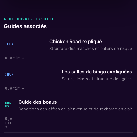
À DÉCOUVRIR ENSUITE
Guides associés
Chicken Road expliqué
JEUX
Structure des manches et paliers de risque
Ouvrir →
Les salles de bingo expliquées
JEUX
Salles, tickets et structure des gains
Ouvrir →
Guide des bonus
BON
US
Conditions des offres de bienvenue et de recharge en clair
Ouv
rir
→