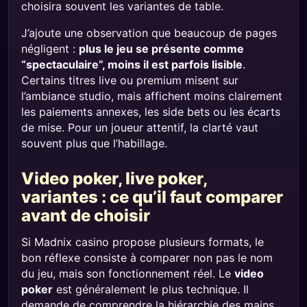
choisira souvent les variantes de table.
J’ajoute une observation que beaucoup de pages
négligent :
plus le jeu se présente comme
“spectaculaire”, moins il est parfois lisible
.
Certains titres live ou premium misent sur
l’ambiance studio, mais affichent moins clairement
les paiements annexes, les side bets ou les écarts
de mise. Pour un joueur attentif, la clarté vaut
souvent plus que l’habillage.
Video poker, live poker,
variantes : ce qu’il faut comparer
avant de choisir
Si Madnix casino propose plusieurs formats, le
bon réflexe consiste à comparer non pas le nom
du jeu, mais son fonctionnement réel. Le
video
poker
est généralement le plus technique. Il
demande de comprendre la hiérarchie des mains,