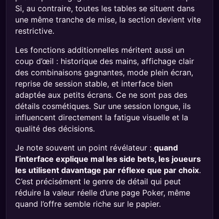
Si, au contraire, toutes les tables se situent dans
une même tranche de mise, la section devient vite
restrictive.
Les fonctions additionnelles méritent aussi un
coup d’œil : historique des mains, affichage clair
des combinaisons gagnantes, mode plein écran,
reprise de session stable, et interface bien
adaptée aux petits écrans. Ce ne sont pas des
détails cosmétiques. Sur une session longue, ils
influencent directement la fatigue visuelle et la
qualité des décisions.
Je note souvent un point révélateur :
quand
l’interface explique mal les side bets, les joueurs
les utilisent davantage par réflexe que par choix
.
C’est précisément le genre de détail qui peut
réduire la valeur réelle d’une page Poker, même
quand l’offre semble riche sur le papier.